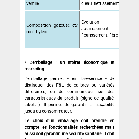
ventilé
d’eau, flétrissement
l
B
Évolution rapide,
l
Composition gazeuse et/
Jaunissement,
g
ou éthylène
fleurissement, fibrosité…
m
• L’emballage : un intérêt économique et
marketing
L’emballage permet - en libre-service - de
distinguer des F&L de calibres ou variétés
différentes, ou de communiquer sur des
caractéristiques du produit (signe de qualité,
labels…). Il permet de garantir la traçabilité
jusqu’au consommateur.
Le choix d’un emballage doit prendre en
compte les fonctionnalités recherchées mais
aussi doit garantir une sécurité sanitaire : il doit