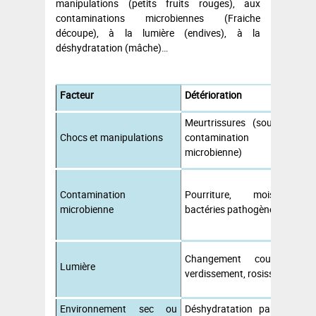
manipulations (petits fruits rouges), aux
contaminations microbiennes (Fraiche
découpe), à la lumière (endives), à la
déshydratation (mâche)…
Facteur
Détérioration
I
Meurtrissures (source de
Chocs et manipulations
contamination
a
microbienne)
B
Contamination
Pourriture, moisissure,
c
microbienne
bactéries pathogènes
p
c
B
Changement couleur :
Lumière
verdissement, rosissement
p
Environnement sec ou
Déshydratation par perte
B